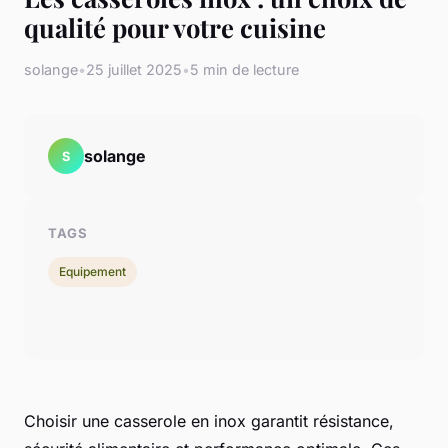
qualité pour votre cuisine
solange
•
25 juillet 2025
•
5 min de lecture
solange
S
TAGS
Equipement
Choisir une casserole en inox garantit résistance,