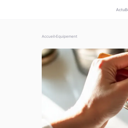
Actu
B
Accueil
›
Equipement