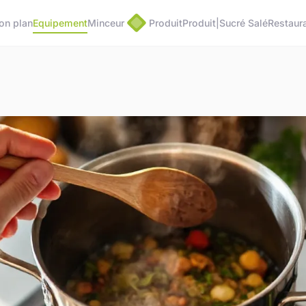
on plan
Equipement
Minceur
Produit
Produit|Sucré Salé
Restaura