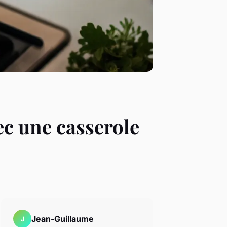
ec une casserole
Jean-Guillaume
J