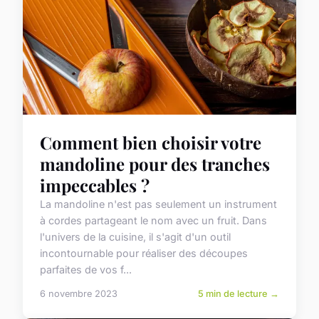
Comment bien choisir votre
mandoline pour des tranches
impeccables ?
La mandoline n'est pas seulement un instrument
à cordes partageant le nom avec un fruit. Dans
l'univers de la cuisine, il s'agit d'un outil
incontournable pour réaliser des découpes
parfaites de vos f...
6 novembre 2023
5 min de lecture →