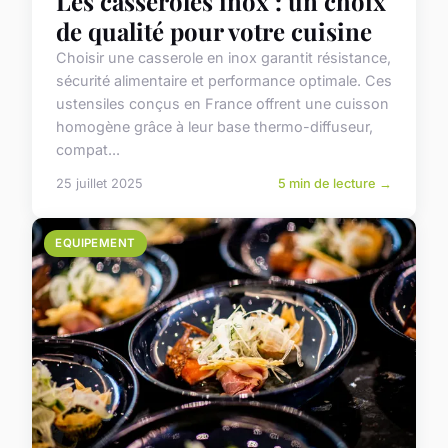
Les casseroles inox : un choix
de qualité pour votre cuisine
Choisir une casserole en inox garantit résistance,
sécurité alimentaire et performance optimale. Ces
ustensiles conçus en France offrent une cuisson
homogène grâce à leur base thermo-diffuseur,
compat...
25 juillet 2025
5 min de lecture →
EQUIPEMENT