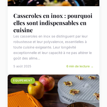
Casseroles en inox : pourquoi
elles sont indispensables en
cuisine
Les casseroles en inox se distinguent par leur
robustesse et leur polyvalence, essentielles à
toute cuisine exigeante. Leur longévité
exceptionnelle et leur capacité à ne pas altérer le
goût des alime...
5 août 2025
6 min de lecture →
EQUIPEMENT