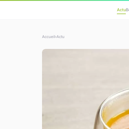
Actu
B
Accueil
›
Actu