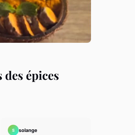
s des épices
solange
S