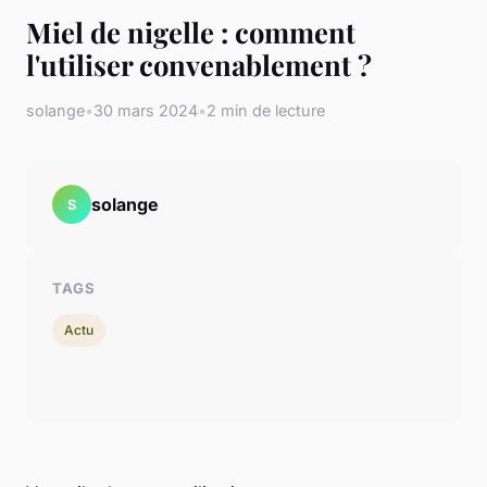
Miel de nigelle : comment
l'utiliser convenablement ?
solange
•
30 mars 2024
•
2 min de lecture
solange
S
TAGS
Actu