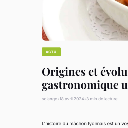
ACTU
Origines et évol
gastronomique u
solange
•
18 avril 2024
•
3 min de lecture
L'histoire du mâchon lyonnais est un voy