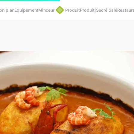
on plan
Equipement
Minceur
Produit
Produit|Sucré Salé
Restaura