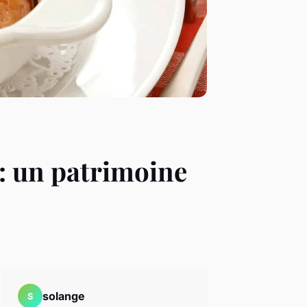
: un patrimoine
solange
S