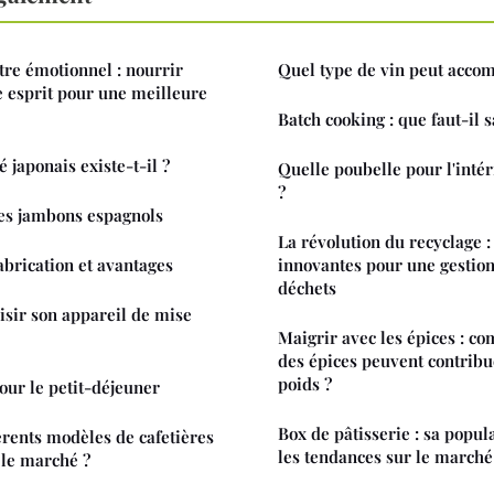
tre émotionnel : nourrir
Quel type de vin peut acco
re esprit pour une meilleure
Batch cooking : que faut-il s
 japonais existe-t-il ?
Quelle poubelle pour l'intér
?
des jambons espagnols
La révolution du recyclage :
abrication et avantages
innovantes pour une gestio
déchets
sir son appareil de mise
Maigrir avec les épices : co
des épices peuvent contribue
poids ?
our le petit-déjeuner
Box de pâtisserie : sa popula
érents modèles de cafetières
les tendances sur le marché
 le marché ?