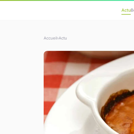
Actu
B
Accueil
›
Actu