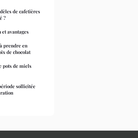
dèles de cafetières
é ?
n et avantages
 à prendre en
oix de chocolat
e pots de miels
ériode sollicitée
ration