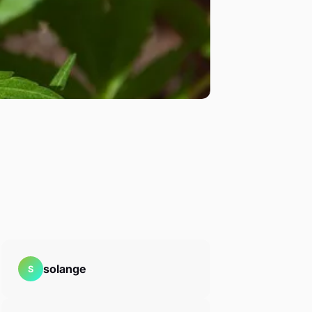
solange
S