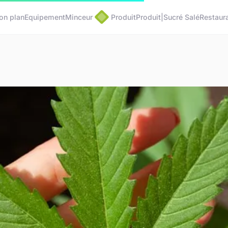
on plan
Equipement
Minceur
Produit
Produit|Sucré Salé
Restaura